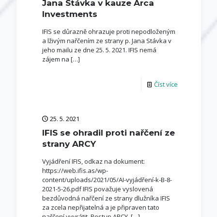
Jana Stávka v kauze Arca
Investments
IFIS se důrazně ohrazuje proti nepodloženým
a lživým nařčením ze strany p. Jana Stávka v
jeho mailu ze dne 25. 5. 2021. IFIS nemá
zájem na
[…]
Číst více
25. 5. 2021
IFIS se ohradil proti nařčení ze
strany ARCY
Vyjádření IFIS, odkaz na dokument:
https://web.ifis.as/wp-
content/uploads/2021/05/AI-vyjádření-k-B-8-
2021-5-26.pdf IFIS považuje vyslovená
bezdůvodná nařčení ze strany dlužníka IFIS
za zcela nepřijatelná a je připraven tato
nařčení vyvrátit. Postup ARCY,
[…]