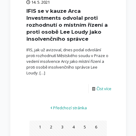
14. 5. 2021
IFIS se v kauze Arca
Investments odvolal proti
rozhodnutí o místním řízení a
proti osobě Lee Loudy jako
insolvenčního správce
IFIS, jak už avizoval, dnes podal odvolání
proti rozhodnutí Městského soudu v Praze o
vedení insolvence Arcy jako místní řízení a
proti osobě insolvenčního správce Lee
Loudy.
[…]
Číst více
Předchozí stránka
1
2
3
4
5
6