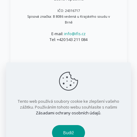
IČO: 24316717
Spisová značka: B 8086 vedená u Krajského soudu v
Brně
E-mail:
info@ifis.cz
Tel:
+420 543 211 084
© 1999 - 2026 IFIS.cz / Všechna práva vyhrazena
Tento web používá soubory cookie ke zlepšení vašeho
/ IFIS investiční fond, a.s.
zážitku. Používáním tohoto webu souhlasíte s našimi
Zásadami ochrany osobních údajů
.
Budiž