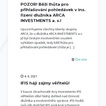
POZOR! Běží lhůta pro
přihlašování pohledávek v ins.
řízení dlužníka ARCA
INVESTMENTS a. s.!
Upozorňujeme všechny klienty skupiny
ARCA, že u dlužníka ARCA INVESTMENTS a.s.
již byl českým insolvenčním soudem
vyhlášen úpadek, tedy běží lhůta pro
přihlašování pohledávek! Lhůta je
[…]
Číst více
4. 6. 2021
IFIS hájí zájmy věřitelů!
V kauze zkrachovalé Arcy Investments IFIS
věřitelům slíbil řádný dohled nad činností
dlužníka a insolvenčního správce. IFIS hodlá
svůj slib dodržet! IFIS prokázal schopnost