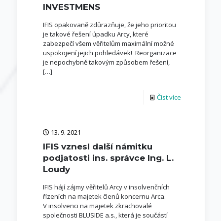
INVESTMENS
IFIS opakovaně zdůrazňuje, že jeho prioritou
je takové řešení úpadku Arcy, které
zabezpečí všem věřitelům maximální možné
uspokojení jejich pohledávek! Reorganizace
je nepochybně takovým způsobem řešení,
[…]
Číst více
13. 9. 2021
IFIS vznesl další námitku
podjatosti ins. správce Ing. L.
Loudy
IFIS hájí zájmy věřitelů Arcy v insolvenčních
řízeních na majetek členů koncernu Arca.
V insolvenci na majetek zkrachovalé
společnosti BLUSIDE a.s., která je součástí