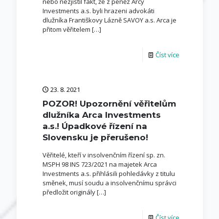
nebo nezjistil fakt, že z peněz Arcy
Investments a.s. byli hrazeni advokáti
dlužníka Františkovy Lázně SAVOY a.s. Arca je
přitom věřitelem
[…]
Číst více
23. 8. 2021
POZOR! Upozornění věřitelům
dlužníka Arca Investments
a.s.! Úpadkové řízení na
Slovensku je přerušeno!
Věřitelé, kteří v insolvenčním řízení sp. zn.
MSPH 98 INS 723/2021 na majetek Arca
Investments a.s. přihlásili pohledávky z titulu
směnek, musí soudu a insolvenčnímu správci
předložit originály
[…]
Číst více