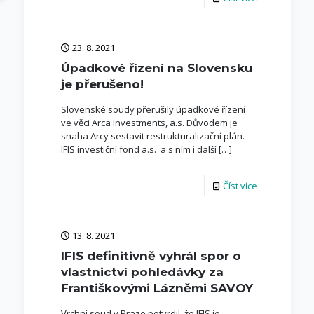
23. 8. 2021
Úpadkové řízení na Slovensku
je přerušeno!
Slovenské soudy přerušily úpadkové řízení
ve věci Arca Investments, a.s. Důvodem je
snaha Arcy sestavit restrukturalizační plán.
IFIS investiční fond a.s. a s ním i další
[…]
Číst více
13. 8. 2021
IFIS definitivně vyhrál spor o
vlastnictví pohledávky za
Františkovými Lázněmi SAVOY
Vrchní soud v Praze potvrdil, že IFIS je