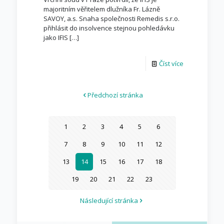
majoritním věřitelem dlužníka Fr. Lázně
SAVOY, a.s. Snaha společnosti Remedis s.r.o.
přihlásit do insolvence stejnou pohledávku
jako IFIS
[…]
Číst více
Předchozí stránka
1
2
3
4
5
6
7
8
9
10
11
12
13
14
15
16
17
18
19
20
21
22
23
Následující stránka