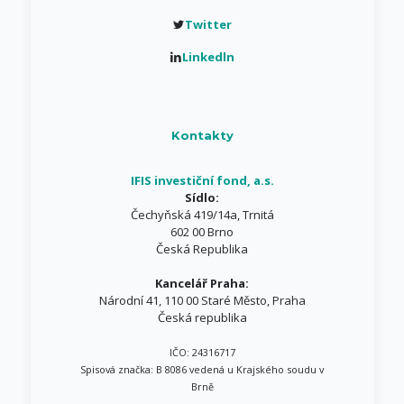
Twitter
Linkedln
Kontakty
IFIS investiční fond, a.s.
Sídlo:
Čechyňská 419/14a, Trnitá
602 00 Brno
Česká Republika
Kancelář Praha:
Národní 41, 110 00 Staré Město, Praha
Česká republika
IČO: 24316717
Spisová značka: B 8086 vedená u Krajského soudu v
Brně