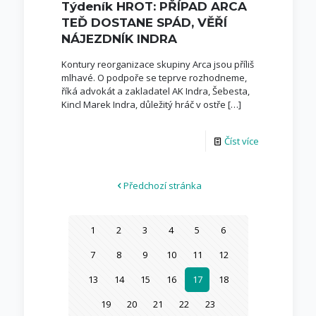
Týdeník HROT: PŘÍPAD ARCA
TEĎ DOSTANE SPÁD, VĚŘÍ
NÁJEZDNÍK INDRA
Kontury reorganizace skupiny Arca jsou příliš
mlhavé. O podpoře se teprve rozhodneme,
říká advokát a zakladatel AK Indra, Šebesta,
Kincl Marek Indra, důležitý hráč v ostře
[…]
Číst více
Předchozí stránka
1
2
3
4
5
6
7
8
9
10
11
12
13
14
15
16
17
18
19
20
21
22
23