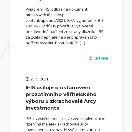
Vyjádření IFIS, odkaz na dokument:
https://web.ifis.as/wp-
content/uploads/2021/05/AI-vyjádření-k-B-8-
2021-5-26.pdf IFIS považuje vyslovená
bezdůvodná nařčení ze strany dlužníka IFIS
za zcela nepřijatelná a je připraven tato
nařčení vyvrátit. Postup ARCY,
[…]
Číst více
25. 5. 2021
IFIS usiluje o ustanovení
prozatímního věřitelského
výboru u zkrachovalé Arcy
Investments
IFIS investiční fond, a.s. ve věci insolvenčního
řízení na majetek zkrachovalé Arcy
Investments a.s. navrhl své jmenování do