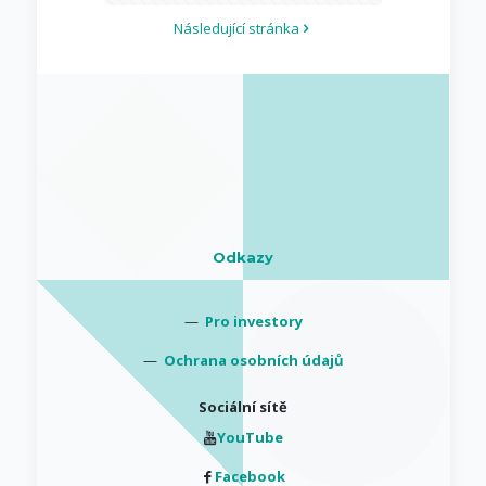
Následující stránka
Odkazy
—
Pro investory
—
Ochrana osobních údajů
Sociální sítě
YouTube
Facebook