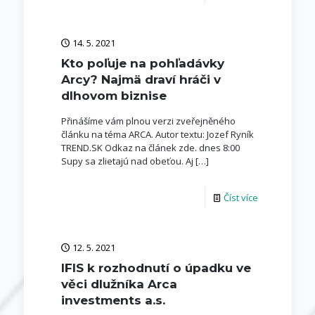
14. 5. 2021
Kto poľuje na pohľadávky
Arcy? Najmä draví hráči v
dlhovom biznise
Přinášíme vám plnou verzi zveřejněného
článku na téma ARCA. Autor textu: Jozef Ryník
TREND.SK Odkaz na článek zde. dnes 8:00
Supy sa zlietajú nad obeťou. Aj
[…]
Číst více
12. 5. 2021
IFIS k rozhodnutí o úpadku ve
věci dlužníka Arca
investments a.s.