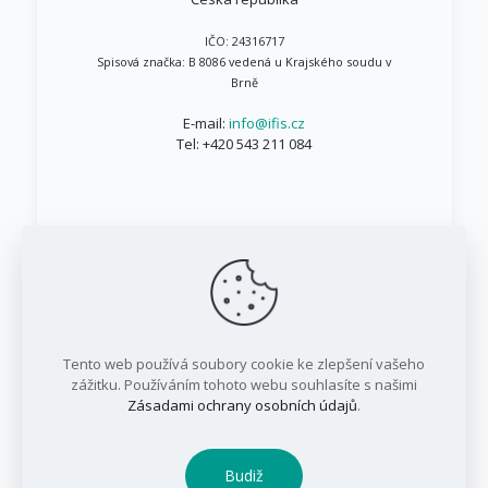
IČO: 24316717
Spisová značka: B 8086 vedená u Krajského soudu v
Brně
E-mail:
info@ifis.cz
Tel:
+420 543 211 084
© 1999 - 2026 IFIS.cz / Všechna práva vyhrazena
Tento web používá soubory cookie ke zlepšení vašeho
/ IFIS investiční fond, a.s.
zážitku. Používáním tohoto webu souhlasíte s našimi
Zásadami ochrany osobních údajů
.
Budiž