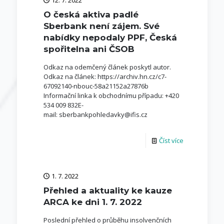
12. 7. 2022
O česká aktiva padlé
Sberbank není zájem. Své
nabídky nepodaly PPF, Česká
spořitelna ani ČSOB
Odkaz na odemčený článek poskytl autor.
Odkaz na článek: https://archiv.hn.cz/c7-
67092140-nbouc-58a21152a27876b
Informační linka k obchodnímu případu: +420
534 009 832E-
mail: sberbankpohledavky@ifis.cz
Číst více
1. 7. 2022
Přehled a aktuality ke kauze
ARCA ke dni 1. 7. 2022
Poslední přehled o průběhu insolvenčních