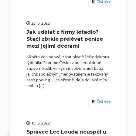
Číst více
23. 6. 2022
Jak udělat z firmy letadlo?
Stačí zbrkle přelévat peníze
mezi jejími dcerami
Alžběta Vejvodová, zástupkyně šéfredaktora
týdeníku Ekonom Česko v poslední době
zažívá několik velkých insolvenčních kauz,
jejichž společným jmenovatelem je takzvaný
cash pooling. O co přesně jde a do jaké míry
mohla
[…]
Číst více
15. 6. 2022
Správce Lee Louda neuspěl u