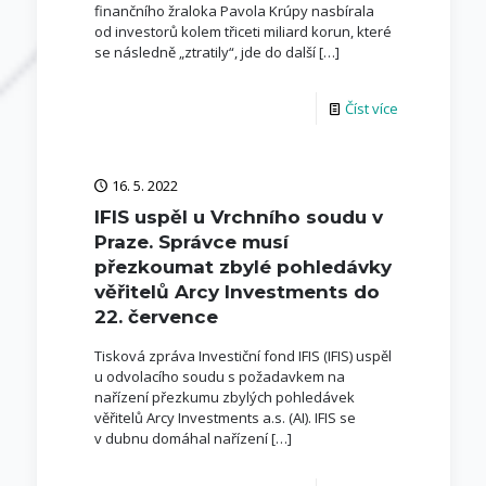
finančního žraloka Pavola Krúpy nasbírala
od investorů kolem třiceti miliard korun, které
se následně „ztratily“, jde do další
[…]
Číst více
16. 5. 2022
IFIS uspěl u Vrchního soudu v
Praze. Správce musí
přezkoumat zbylé pohledávky
věřitelů Arcy Investments do
22. července
Tisková zpráva Investiční fond IFIS (IFIS) uspěl
u odvolacího soudu s požadavkem na
nařízení přezkumu zbylých pohledávek
věřitelů Arcy Investments a.s. (AI). IFIS se
v dubnu domáhal nařízení
[…]