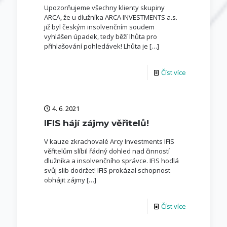
Upozorňujeme všechny klienty skupiny
ARCA, že u dlužníka ARCA INVESTMENTS a.s.
již byl českým insolvenčním soudem
vyhlášen úpadek, tedy běží lhůta pro
přihlašování pohledávek! Lhůta je
[…]
Číst více
4. 6. 2021
IFIS hájí zájmy věřitelů!
V kauze zkrachovalé Arcy Investments IFIS
věřitelům slíbil řádný dohled nad činností
dlužníka a insolvenčního správce. IFIS hodlá
svůj slib dodržet! IFIS prokázal schopnost
obhájit zájmy
[…]
Číst více