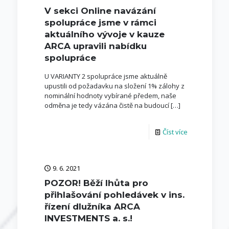
V sekci Online navázání
spolupráce jsme v rámci
aktuálního vývoje v kauze
ARCA upravili nabídku
spolupráce
U VARIANTY 2 spolupráce jsme aktuálně
upustili od požadavku na složení 1% zálohy z
nominální hodnoty vybírané předem, naše
odměna je tedy vázána čistě na budoucí
[…]
Číst více
9. 6. 2021
POZOR! Běží lhůta pro
přihlašování pohledávek v ins.
řízení dlužníka ARCA
INVESTMENTS a. s.!