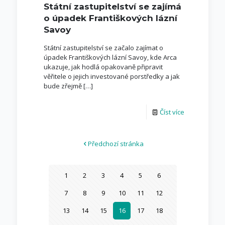
Státní zastupitelství se zajímá
o úpadek Františkových lázní
Savoy
Státní zastupitelství se začalo zajímat o
úpadek Františkových lázní Savoy, kde Arca
ukazuje, jak hodlá opakovaně připravit
věřitele o jejich investované porstředky a jak
bude zřejmě
[…]
Číst více
Předchozí stránka
1
2
3
4
5
6
7
8
9
10
11
12
13
14
15
16
17
18