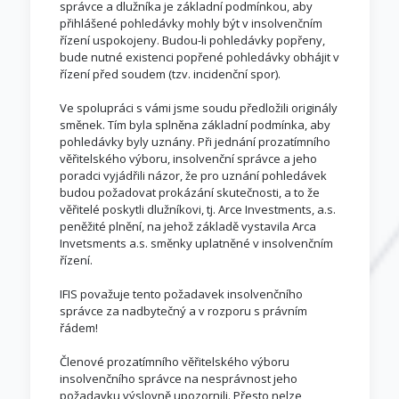
správce a dlužníka je základní podmínkou, aby
přihlášené pohledávky mohly být v insolvenčním
řízení uspokojeny. Budou-li pohledávky popřeny,
bude nutné existenci popřené pohledávky obhájit v
řízení před soudem (tzv. incidenční spor).
Ve spolupráci s vámi jsme soudu předložili originály
směnek. Tím byla splněna základní podmínka, aby
pohledávky byly uznány. Při jednání prozatímního
věřitelského výboru, insolvenční správce a jeho
poradci vyjádřili názor, že pro uznání pohledávek
budou požadovat prokázání skutečnosti, a to že
věřitelé poskytli dlužníkovi, tj. Arce Investments, a.s.
peněžité plnění, na jehož základě vystavila Arca
Invetsments a.s. směnky uplatněné v insolvenčním
řízení.
IFIS považuje tento požadavek insolvenčního
správce za nadbytečný a v rozporu s právním
řádem!
Členové prozatímního věřitelského výboru
insolvenčního správce na nesprávnost jeho
požadavku výslovně upozornili. Přesto nelze