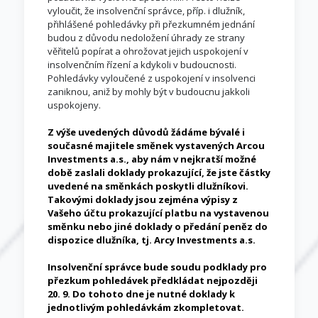
vyloučit, že insolvenční správce, příp. i dlužník,
přihlášené pohledávky při přezkumném jednání
budou z důvodu nedoložení úhrady ze strany
věřitelů popírat a ohrožovat jejich uspokojení v
insolvenčním řízení a kdykoli v budoucnosti.
Pohledávky vyloučené z uspokojení v insolvenci
zaniknou, aniž by mohly být v budoucnu jakkoli
uspokojeny.
Z výše uvedených důvodů žádáme bývalé i
současné majitele směnek vystavených Arcou
Investments a.s., aby nám v nejkratší možné
době zaslali doklady prokazující, že jste částky
uvedené na směnkách poskytli dlužníkovi.
Takovými doklady jsou zejména výpisy z
Vašeho účtu prokazující platbu na vystavenou
směnku nebo jiné doklady o předání peněz do
dispozice dlužníka, tj. Arcy Investments a.s.
Insolvenční správce bude soudu podklady pro
přezkum pohledávek předkládat nejpozději
20. 9. Do tohoto dne je nutné doklady k
jednotlivým pohledávkám zkompletovat.