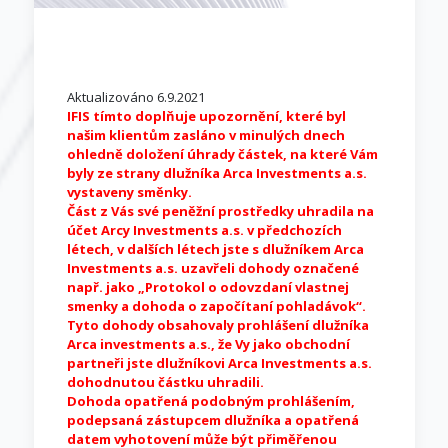
Aktualizováno 6.9.2021
IFIS tímto doplňuje upozornění, které byl
našim klientům zasláno v minulých dnech
ohledně doložení úhrady částek, na které Vám
byly ze strany dlužníka Arca Investments a.s.
vystaveny směnky.
Část z Vás své peněžní prostředky uhradila na
účet Arcy Investments a.s. v předchozích
létech, v dalších létech jste s dlužníkem Arca
Investments a.s. uzavřeli dohody označené
např. jako „Protokol o odovzdaní vlastnej
smenky a dohoda o započítaní pohladávok“.
Tyto dohody obsahovaly prohlášení dlužníka
Arca investments a.s., že Vy jako obchodní
partneři jste dlužníkovi Arca Investments a.s.
dohodnutou částku uhradili.
Dohoda opatřená podobným prohlášením,
podepsaná zástupcem dlužníka a opatřená
datem vyhotovení může být přiměřenou