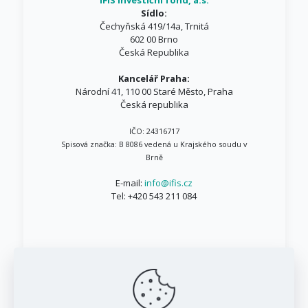
IFIS investiční fond, a.s.
Sídlo:
Čechyňská 419/14a, Trnitá
602 00 Brno
Česká Republika
Kancelář Praha:
Národní 41, 110 00 Staré Město, Praha
Česká republika
IČO: 24316717
Spisová značka: B 8086 vedená u Krajského soudu v
Brně
E-mail:
info@ifis.cz
Tel:
+420 543 211 084